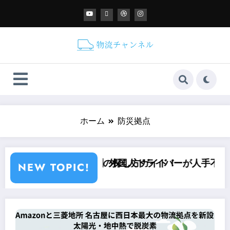
ホーム
防災拠点
必要な手続きと仕事の探し方ガイド！
【物流】外国人ドライバーが人手不足を救
NEW TOPIC!