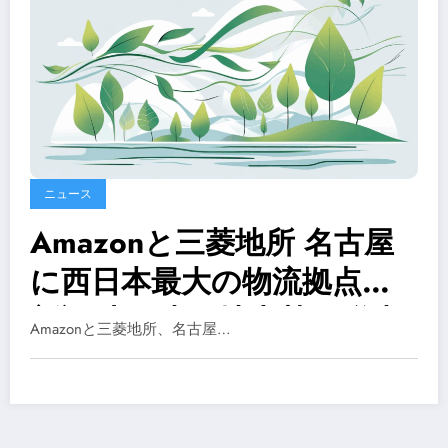
ニュース
Amazonと三菱地所 名古屋
に西日本最大の物流拠点を
新設 太陽光・地中熱で脱炭
Amazonと三菱地所、名古屋…
素