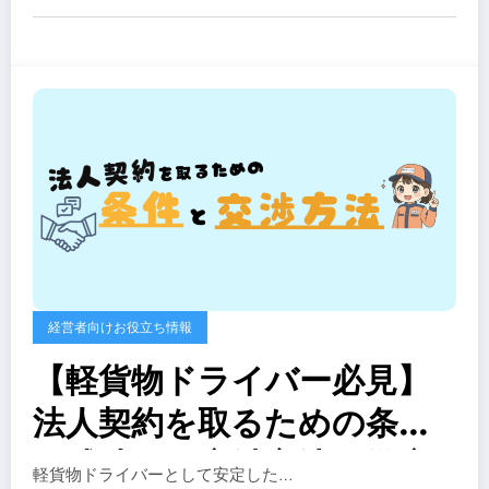
経営者向けお役立ち情報
【軽貨物ドライバー必見】
法人契約を取るための条件
と成功する交渉方法を徹底
軽貨物ドライバーとして安定した…