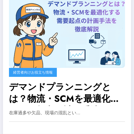
経営者向けお役立ち情報
デマンドプランニングと
は？物流・SCMを最適化す
る需要起点の計画手法を徹
在庫過多や欠品、現場の混乱とい…
底解説