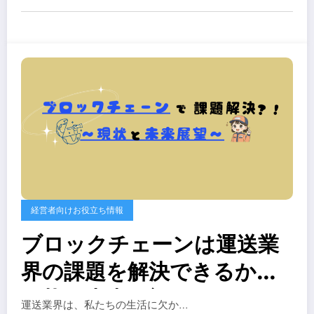
解説！
経営者向けお役立ち情報
ブロックチェーンは運送業
界の課題を解決できるか？
現状と未来展望
運送業界は、私たちの生活に欠か…