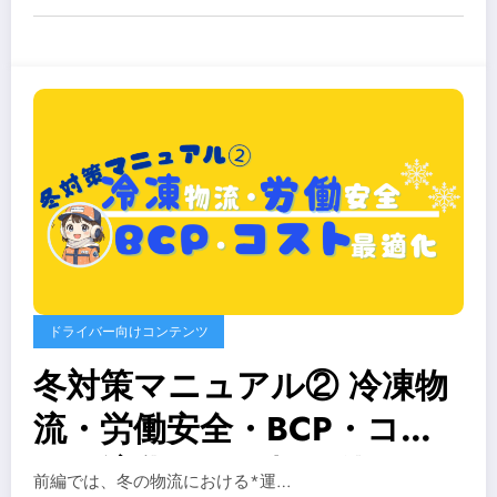
ドライバー向けコンテンツ
冬対策マニュアル② 冷凍物
流・労働安全・BCP・コス
ト最適化まで現場で使える
前編では、冬の物流における*運…