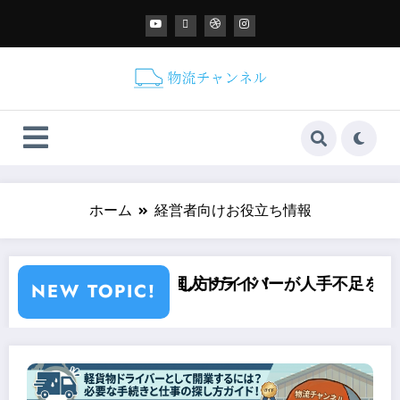
ホーム
経営者向けお役立ち情報
事の探し方ガイド！
流】外国人ドライバーが人手不足を救う？現状とこれか
スマート
NEW TOPIC!