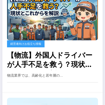
経営者向けお役立ち情報
【物流】外国人ドライバー
が人手不足を救う？現状と
これからを解説
物流業界では、高齢化と若年層の…