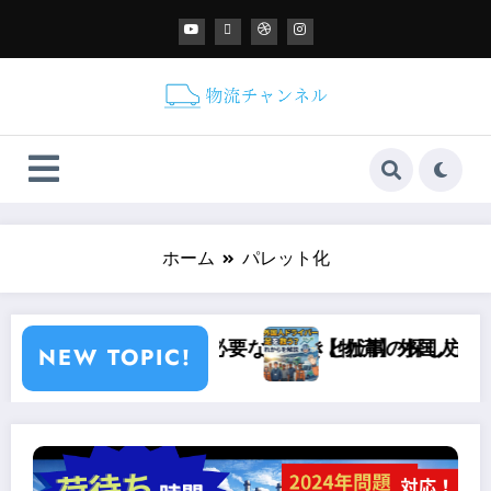
ホーム
パレット化
て開業するには？必要な手続きと仕事の探し方ガイド！
【物流】外国人ドライバ
NEW TOPIC!