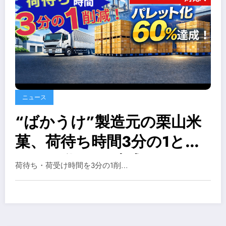
ニュース
“ばかうけ”製造元の栗山米
菓、荷待ち時間3分の1とパ
レット化60%達成
荷待ち・荷受け時間を3分の1削…