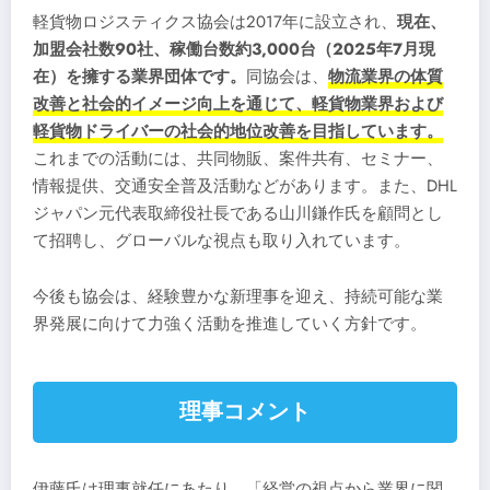
軽貨物ロジスティクス協会は2017年に設立され、
現在、
加盟会社数90社、稼働台数約3,000台（2025年7月現
在）を擁する業界団体です。
同協会は、
物流業界の体質
改善と社会的イメージ向上を通じて、軽貨物業界および
軽貨物ドライバーの社会的地位改善を目指しています。
これまでの活動には、共同物販、案件共有、セミナー、
情報提供、交通安全普及活動などがあります。また、DHL
ジャパン元代表取締役社長である山川鎌作氏を顧問とし
て招聘し、グローバルな視点も取り入れています。
今後も協会は、経験豊かな新理事を迎え、持続可能な業
界発展に向けて力強く活動を推進していく方針です。
理事コメント
伊藤氏は理事就任にあたり、「経営の視点から業界に関