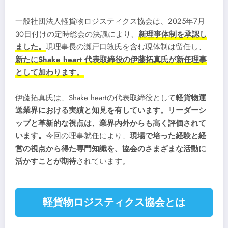
一般社団法人軽貨物ロジスティクス協会は、2025年7月
30日付けの定時総会の決議により、
新理事体制を承認し
ました。
現理事長の瀬戸口敦氏を含む現体制は留任し、
新たにShake heart 代表取締役の
伊藤拓真氏
が新任理事
として加わります。
伊藤拓真氏は、Shake heartの代表取締役として
軽貨物運
送業界における実績と知見を有しています。
リーダーシ
ップと革新的な視点は、業界内外からも高く評価されて
います。
今回の理事就任により、
現場で培った経験と経
営の視点から得た専門知識を、協会のさまざまな活動に
活かすことが期待
されています。
軽貨物ロジスティクス協会とは