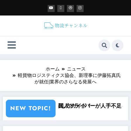
ホーム
ニュース
軽貨物ロジスティクス協会、新理事に伊藤拓真氏
が就任|業界のさらなる発展へ
事の探し方ガイド！
流】外国人ドライバーが人手不足を救う？現状とこれか
スマート
NEW TOPIC!