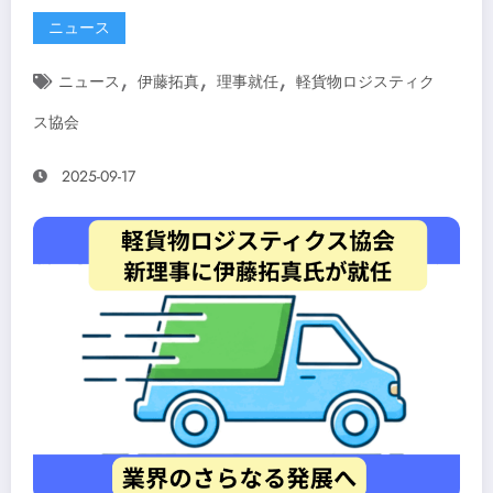
ニュース
,
,
,
ニュース
伊藤拓真
理事就任
軽貨物ロジスティク
ス協会
2025-09-17