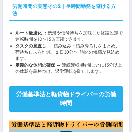
労働時間の実態その2｜長時間勤務を避ける方
法
ルート最適化
：渋滞や信号待ちを加味した経路設定で
運転時間を10〜15％圧縮できます。
タスクの見直し
： 積み込み・積み降ろしをまとめ、
荷待ちロスを削減。１日30分〜1時間の短縮が見込め
ます。
定期的な休憩の確保
— 連続運転4時間ごとに15分以上
の休憩を義務づけ、過労運転を防止します。
労働基準法と軽貨物ドライバーの労働
時間