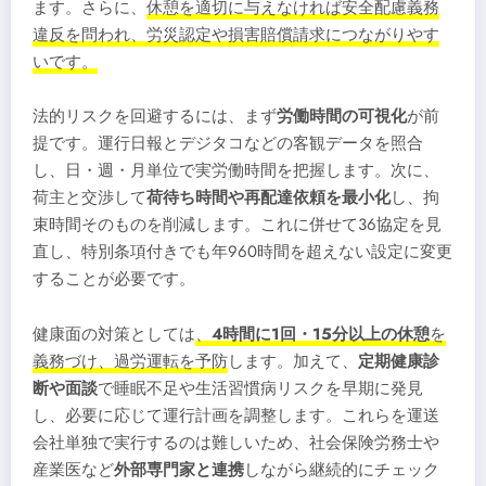
ます。さらに、
休憩を適切に与えなければ安全配慮義務
違反を問われ、労災認定や損害賠償請求につながりやす
いです。
法的リスクを回避するには、まず
労働時間の可視化
が前
提です。運行日報とデジタコなどの客観データを照合
し、日・週・月単位で実労働時間を把握します。次に、
荷主と交渉して
荷待ち時間や再配達依頼を最小化
し、拘
束時間そのものを削減します。これに併せて36協定を見
直し、特別条項付きでも年960時間を超えない設定に変更
することが必要です。
健康面の対策としては
、
4時間に1回・15分以上の休憩
を
義務づけ、過労運転を予防
します。加えて、
定期健康診
断や面談
で睡眠不足や生活習慣病リスクを早期に発見
し、必要に応じて運行計画を調整します。これらを運送
会社単独で実行するのは難しいため、社会保険労務士や
産業医など
外部専門家と連携
しながら継続的にチェック