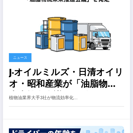
ニュース
J-オイルミルズ・日清オイリ
オ・昭和産業が「油脂物流
未来推進会議」を発足
植物油業界大手3社が物流効率化…