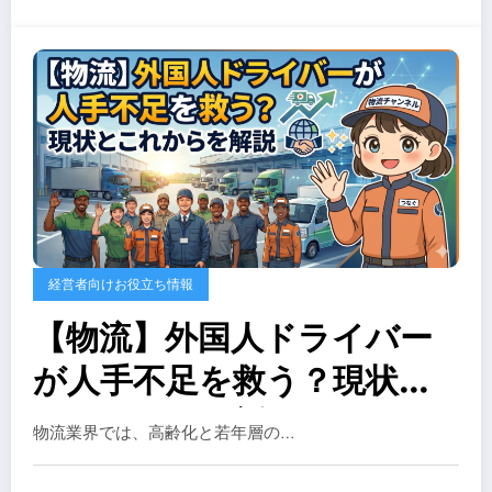
経営者向けお役立ち情報
【物流】外国人ドライバー
が人手不足を救う？現状と
これからを解説
物流業界では、高齢化と若年層の…