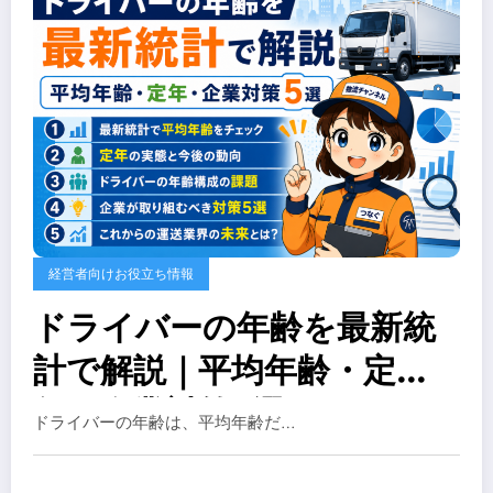
経営者向けお役立ち情報
ドライバーの年齢を最新統
計で解説｜平均年齢・定
年・企業対策5選
ドライバーの年齢は、平均年齢だ…